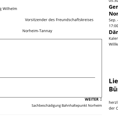
05:3
Gem
Wilhelm
No
zender des Freundschaftskreises
Sep.
17:0
Tannay
Dä
Kale
Will
Li
Bü
WEITER
herzl
Sachbeschädigung Bahnhaltepunkt Norheim
der 