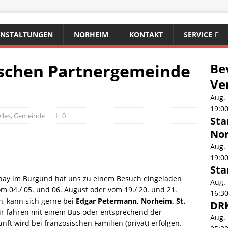
ANSTALTUNGEN
NORHEIM
KONTAKT
SERVICE
ischen Partnergemeinde
Be
Ve
Aug.
19:0
lles
,
Gemeinde
0
Sta
No
Aug.
19:0
Sta
nay im Burgund hat uns zu einem Besuch eingeladen
Aug.
 04./ 05. und 06. August oder vom 19./ 20. und 21.
16:3
n, kann sich gerne bei
Edgar Petermann, Norheim, St.
DRK
r fahren mit einem Bus oder entsprechend der
Aug.
ft wird bei französischen Familien (privat) erfolgen.