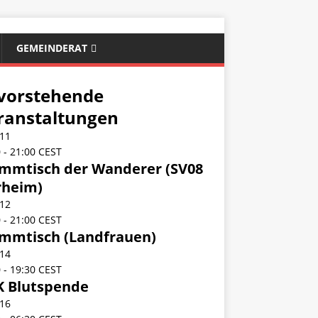
GEMEINDERAT
vorstehende
ranstaltungen
11
0
-
21:00
CEST
mmtisch der Wanderer (SV08
rheim)
12
0
-
21:00
CEST
mmtisch (Landfrauen)
14
0
-
19:30
CEST
 Blutspende
16