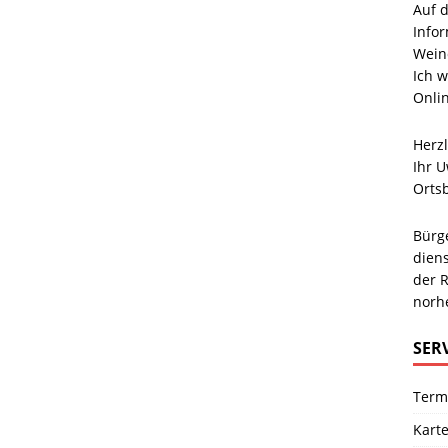
Auf d
Info
Wein
Ich 
Onlin
Herz
Ihr 
Orts
Bürg
diens
der R
norh
SER
Term
Kart