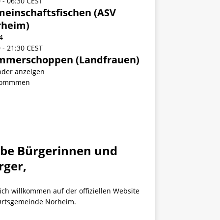
0
-
06:30
CEST
einschaftsfischen (ASV
rheim)
4
0
-
21:30
CEST
mmerschoppen (Landfrauen)
nder anzeigen
kommmen
ebe Bürgerinnen und
rger,
ich willkommen auf der offiziellen Website
Ortsgemeinde Norheim.