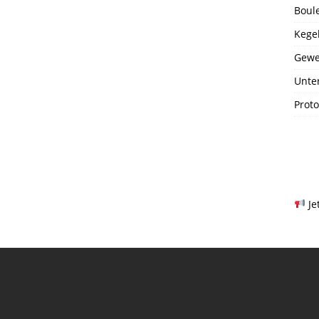
Boul
Kege
Gewe
Unte
Prot
Je