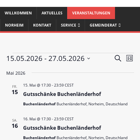
WILLKOMMEN
AKTUELLES
VERANSTALTUNGEN
NORHEIM
KONTAKT
SERVICE
GEMEINDERAT
V
V
15.05.2026
 - 
27.05.2026
S
L
e
u
e
D
i
c
r
Mai 2026
a
s
r
h
t
a
t
a
e
15. Mai @ 17:30
-
23:59
CEST
u
FR.
e
n
15
Gutsschänke Buchenländerhof
m
n
s
w
Buchenländerhof
Buchenländerhof, Norheim, Deutschland
s
t
ä
a
t
h
16. Mai @ 17:30
-
23:59
CEST
SA.
l
l
a
16
Gutsschänke Buchenländerhof
e
t
l
n
u
Buchenländerhof
Buchenländerhof, Norheim, Deutschland