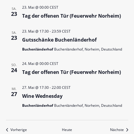
A
a
23. Mai @ 00:00
CEST
n
SA.
t
23
Tag der offenen Tür (Feuerwehr Norheim)
s
i
i
o
23. Mai @ 17:30
-
23:59
CEST
SA.
n
c
23
Gutsschänke Buchenländerhof
h
Buchenländerhof
Buchenländerhof, Norheim, Deutschland
t
24. Mai @ 00:00
CEST
e
SO.
24
Tag der offenen Tür (Feuerwehr Norheim)
n
,
27. Mai @ 17:30
-
22:00
CEST
MI.
N
27
Wine Wednesday
a
Buchenländerhof
Buchenländerhof, Norheim, Deutschland
v
i
g
Veranstaltungen
Veran
Vorherige
Heute
Nächste