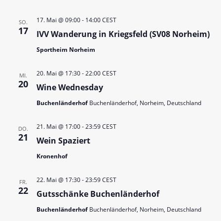
.
t
n
17. Mai @ 09:00
-
14:00
CEST
u
g
SO.
17
IVV Wanderung in Kriegsfeld (SV08 Norheim)
A
n
n
Sportheim Norheim
g
s
e
i
20. Mai @ 17:30
-
22:00
CEST
MI.
n
20
c
Wine Wednesday
S
h
Buchenländerhof
Buchenländerhof, Norheim, Deutschland
t
u
e
21. Mai @ 17:00
-
23:59
CEST
c
DO.
21
n
Wein Spaziert
h
-
Kronenhof
e
N
u
a
22. Mai @ 17:30
-
23:59
CEST
FR.
v
n
22
Gutsschänke Buchenländerhof
i
d
Buchenländerhof
Buchenländerhof, Norheim, Deutschland
g