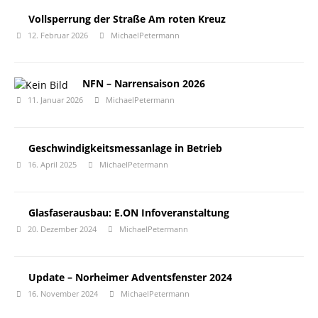
Vollsperrung der Straße Am roten Kreuz
12. Februar 2026
MichaelPetermann
NFN – Narrensaison 2026
11. Januar 2026
MichaelPetermann
Geschwindigkeitsmessanlage in Betrieb
16. April 2025
MichaelPetermann
Glasfaserausbau: E.ON Infoveranstaltung
20. Dezember 2024
MichaelPetermann
Update – Norheimer Adventsfenster 2024
16. November 2024
MichaelPetermann