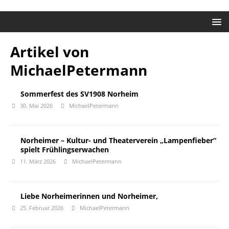
Artikel von
MichaelPetermann
Sommerfest des SV1908 Norheim
30. Mai 2026
MichaelPetermann
Norheimer – Kultur- und Theaterverein „Lampenfieber“
spielt Frühlingserwachen
11. März 2026
MichaelPetermann
Liebe Norheimerinnen und Norheimer,
25. Februar 2026
MichaelPetermann