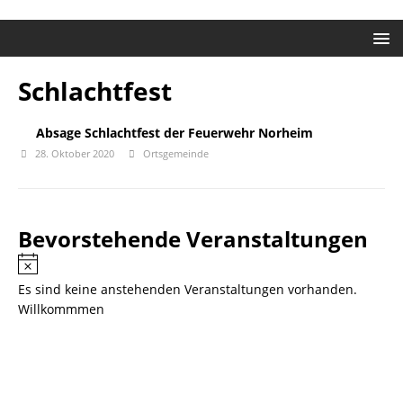
Schlachtfest
Absage Schlachtfest der Feuerwehr Norheim
28. Oktober 2020
Ortsgemeinde
Bevorstehende Veranstaltungen
H
i
Es sind keine anstehenden Veranstaltungen vorhanden.
n
Willkommmen
w
e
i
s