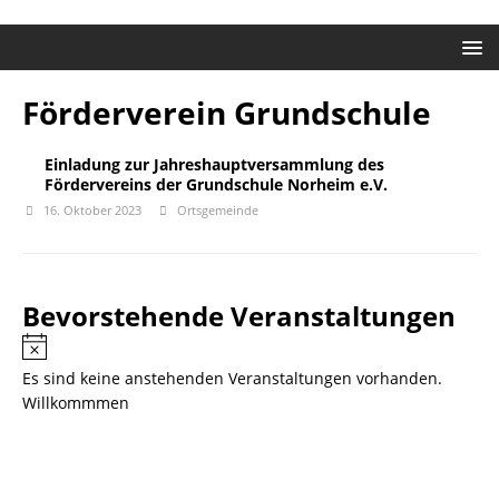
Förderverein Grundschule
Einladung zur Jahreshauptversammlung des
Fördervereins der Grundschule Norheim e.V.
16. Oktober 2023
Ortsgemeinde
Bevorstehende Veranstaltungen
H
i
Es sind keine anstehenden Veranstaltungen vorhanden.
n
Willkommmen
w
e
i
s