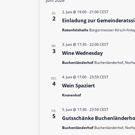
Juni 2026
2. Juni @ 19:00
-
21:00
CEST
DI.
2
Einladung zur Gemeinderatss
Rotenfelshalle
Bürgermeister-Kirsch-Anla
3. Juni @ 17:30
-
22:00
CEST
MI.
3
Wine Wednesday
Buchenländerhof
Buchenländerhof, Norhe
4. Juni @ 17:00
-
23:59
CEST
DO.
4
Wein Spaziert
Kronenhof
5. Juni @ 17:30
-
23:59
CEST
FR.
5
Gutsschänke Buchenländerho
Buchenländerhof
Buchenländerhof, Norhe