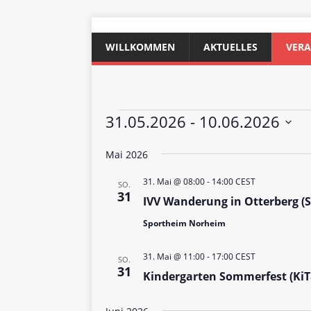
WILLKOMMEN
AKTUELLES
VER
31.05.2026
 - 
10.06.2026
D
Mai 2026
a
t
31. Mai @ 08:00
-
14:00
CEST
u
SO.
31
IVV Wanderung in Otterberg (
m
w
Sportheim Norheim
ä
h
31. Mai @ 11:00
-
17:00
CEST
SO.
l
31
Kindergarten Sommerfest (KiT
e
n
.