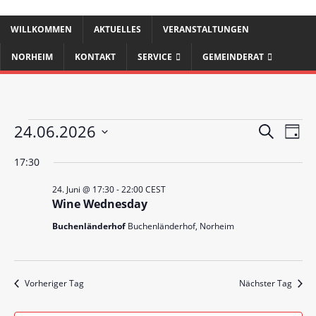
WILLKOMMEN
AKTUELLES
VERANSTALTUNGEN
NORHEIM
KONTAKT
SERVICE
GEMEINDERAT
V
V
24.06.2026
S
T
e
u
e
D
a
c
17:30
r
a
g
r
h
t
a
24. Juni @ 17:30
-
22:00
CEST
a
e
u
n
Wine Wednesday
m
n
s
Buchenländerhof
Buchenländerhof, Norheim
w
s
t
ä
a
t
h
l
l
a
Vorheriger Tag
Nächster Tag
e
t
l
n
u