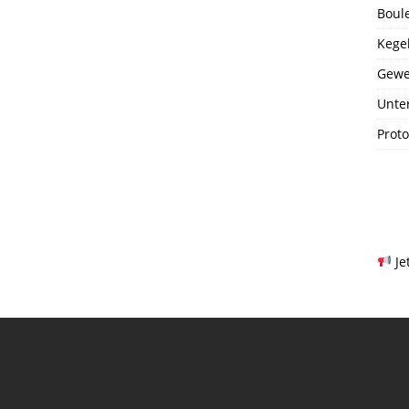
Boul
Kege
Gewe
Unte
Prot
Je