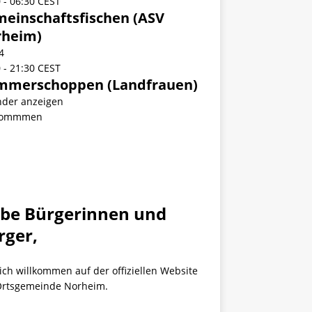
0
-
06:30
CEST
einschaftsfischen (ASV
rheim)
4
0
-
21:30
CEST
mmerschoppen (Landfrauen)
nder anzeigen
kommmen
ebe Bürgerinnen und
rger,
ich willkommen auf der offiziellen Website
Ortsgemeinde Norheim.