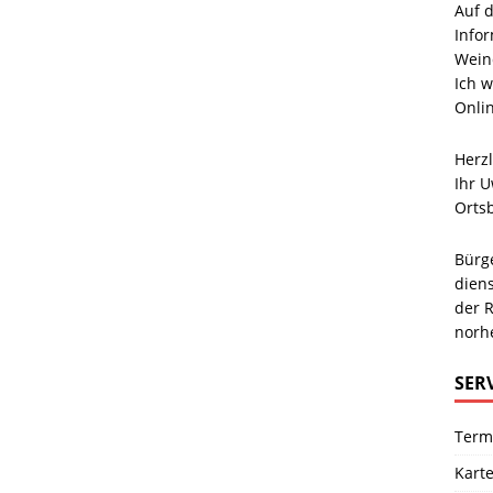
Auf d
Info
Wein
Ich 
Onlin
Herz
Ihr 
Orts
Bürg
diens
der R
norh
SER
Term
Kart