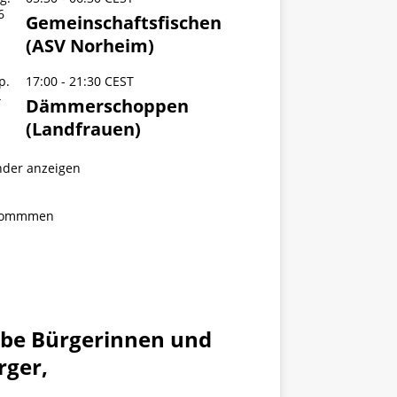
6
Gemeinschaftsfischen
(ASV Norheim)
p.
17:00
-
21:30
CEST
4
Dämmerschoppen
(Landfrauen)
nder anzeigen
kommmen
ebe Bürgerinnen und
rger,