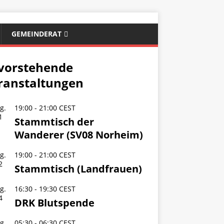
GEMEINDERAT
vorstehende
ranstaltungen
g.
19:00
-
21:00
CEST
1
Stammtisch der
Wanderer (SV08 Norheim)
g.
19:00
-
21:00
CEST
2
Stammtisch (Landfrauen)
g.
16:30
-
19:30
CEST
4
DRK Blutspende
g.
05:30
-
06:30
CEST