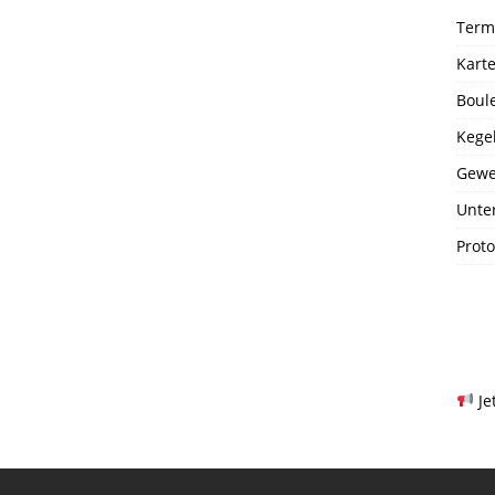
Term
Kart
Boul
Kege
Gewe
Unte
Prot
Je