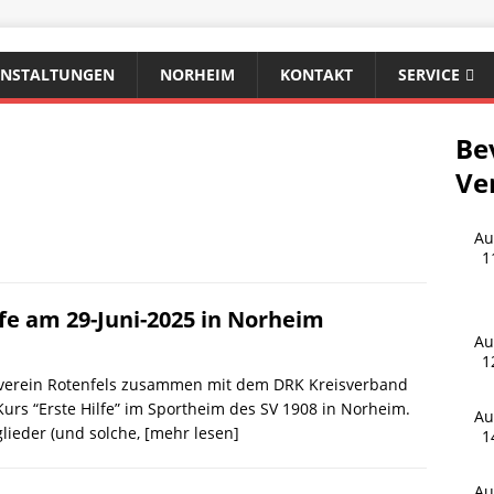
ANSTALTUNGEN
NORHEIM
KONTAKT
SERVICE
Be
Ve
Au
1
fe am 29-Juni-2025 in Norheim
Au
1
tsverein Rotenfels zusammen mit dem DRK Kreisverband
urs “Erste Hilfe” im Sportheim des SV 1908 in Norheim.
Au
glieder (und solche,
[mehr lesen]
1
Au